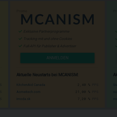
Promo
P
Exklusive Partnerprogramme
Tracking mit und ohne Cookies
Full-API für Publisher & Advertiser
ANMELDEN
Aktuelle Neustarts bei MCANISM:
Ak
S
2,40 %
PPS
KitchenAid Canada
Si
S
21,00 %
PPS
Aomeitech.com
su
S
7,20 %
PPS
Imoda.sk
me