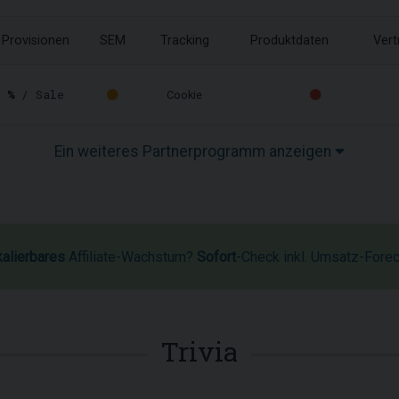
Provisionen
SEM
Tracking
Produktdaten
Vert
 %
/ Sale
Cookie
Ein weiteres Partnerprogramm anzeigen
kalierbares
Affiliate-Wachstum?
Sofort
-Check inkl. Umsatz-Fore
Trivia