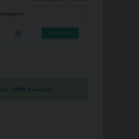
riebsgebiete
ANMELDEN
DE
cast –
OHNE
Anmeldung.