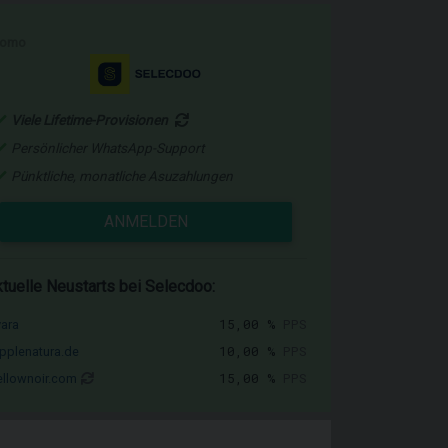
romo
Viele Lifetime-Provisionen
Persönlicher WhatsApp-Support
Pünktliche, monatliche Asuzahlungen
ANMELDEN
tuelle Neustarts bei Selecdoo:
15,00 %
PPS
vara
10,00 %
PPS
pplenatura.de
15,00 %
PPS
llownoir.com