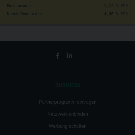
1,25 %
PPS
Emirates.com
4,00 %
PPS
Dormio Resorts & Ho...
BUSINESS
Partnerprogramm eintragen
Netzwerk anbinden
Werbung schalten