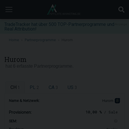
TradeTracker hat über 500 TOP-Partnerprogramme und
Anzeige
Real Attribution!
Home
Partnerprogramme
Hurom
Hurom
hat 6 erfasste Partnerprogramme.
CH
PL
CA
US
1
2
3
3
Name & Netzwerk:
Hurom
10,00 %
/ Sale
Provisionen:
SEM: