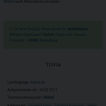
Möbel
nach Alternativen umsehen.
💡 Ist dein Shopify-Shop bereit für
skalierbares
Affiliate-Wachstum?
Sofort
-Check inkl. Umsatz-
Forecast –
OHNE
Anmeldung.
Trivia
Landingpage:
ikarus.de
Aufgenommen am: 16.02.2011
Themenschwerpunkt:
Möbel
Kategorien:
Haushalt & Garten
Lifestyle & Accessoires
Möbel