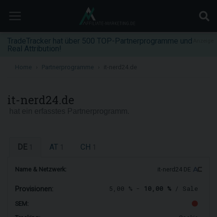
TradeTracker hat über 500 TOP-Partnerprogramme und
Anzeige
Real Attribution!
Home
Partnerprogramme
it-nerd24.de
it-nerd24.de
hat ein erfasstes Partnerprogramm.
DE
AT
CH
1
1
1
Name & Netzwerk:
it-nerd24 DE
5,00 % -
10,00 %
/ Sale
Provisionen:
SEM: