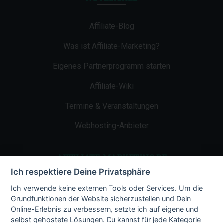
Affiliate-Blog
Was ist Affiliate-Marketing?
Eigenes Partnerprogramm starten
Affiliate-Wiki
Termine & Veranstaltungen
Webhosting-Anbieter
AFFILIATE-MARKETING.DE
Ich respektiere Deine Privatsphäre
Impressum
Ich verwende keine externen Tools oder Services. Um die
Grundfunktionen der Website sicherzustellen und Dein
Kontakt
Online-Erlebnis zu verbessern, setzte ich auf eigene und
selbst gehostete Lösungen. Du kannst für jede Kategorie