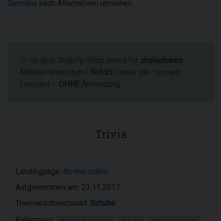
Germany
nach Alternativen umsehen.
💡 Ist dein Shopify-Shop bereit für
skalierbares
Affiliate-Wachstum?
Sofort
-Check inkl. Umsatz-
Forecast –
OHNE
Anmeldung.
Trivia
Landingpage:
its-me.online
Aufgenommen am: 23.11.2017
Themenschwerpunkt:
Schuhe
Kategorien:
Mode & Accessoires
Schuhe
Made in Germany