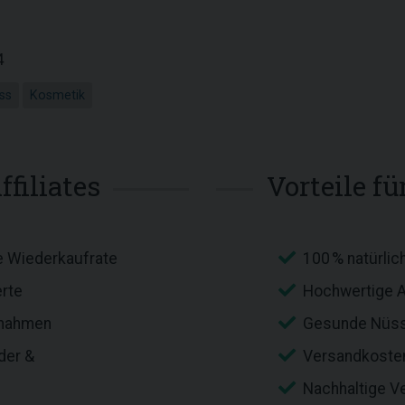
4
ss
Kosmetik
ffiliates
Vorteile f
e Wiederkaufrate
100 % natürli
rte
Hochwertige A
innahmen
Gesunde Nüss
der &
Versandkosten
Nachhaltige V