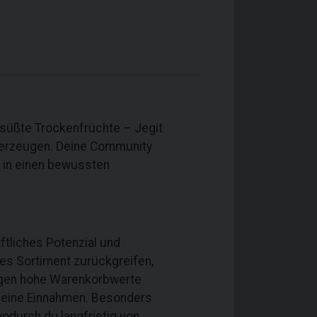
gesüßte Trockenfrüchte – Jegit
überzeugen. Deine Community
s in einen bewussten
ftliches Potenzial und
des Sortiment zurückgreifen,
ungen hohe Warenkorbwerte
r deine Einnahmen. Besonders
odurch du langfristig von