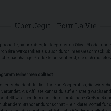
Über Jegit - Pour La Vie
Alepposeife, naturtrübes, kaltgepresstes Olivenöl oder un
 durch ihre Wirksamkeit als auch durch ihren Geschmack 
liche, nachhaltige Produkte präsentierst, die sich mühelo
ogramm teilnehmen solltest
 entscheidest du dich für eine Kooperation, die wirtscha
verbindet. Als Affiliate kannst du auf ein stetig wachsen
hbestellt wird, sondern auch durch praktische Großpack
ich über dem Branchendurchschnitt – ein klarer Vorteil fü
t für eine überdurchschnittlich hohe Wiederbestellrate, w