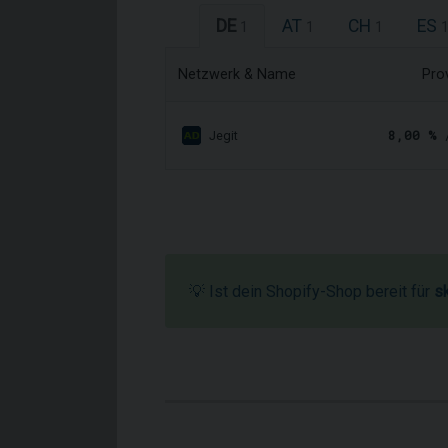
DE
AT
CH
ES
1
1
1
Netzwerk & Name
Pro
8,00 %
/
Jegit
💡 Ist dein Shopify-Shop bereit für
s