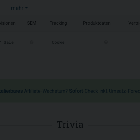
mehr
1
visionen
SEM
Tracking
Produktdaten
Vertr
 Sale
Cookie
kalierbares
Affiliate-Wachstum?
Sofort
-Check inkl. Umsatz-Fore
Trivia