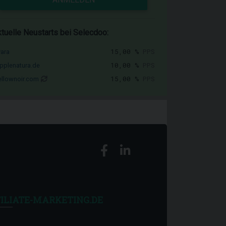
tuelle Neustarts bei Selecdoo:
15,00 %
PPS
vara
10,00 %
PPS
pplenatura.de
15,00 %
PPS
llownoir.com
ILIATE-MARKETING.DE