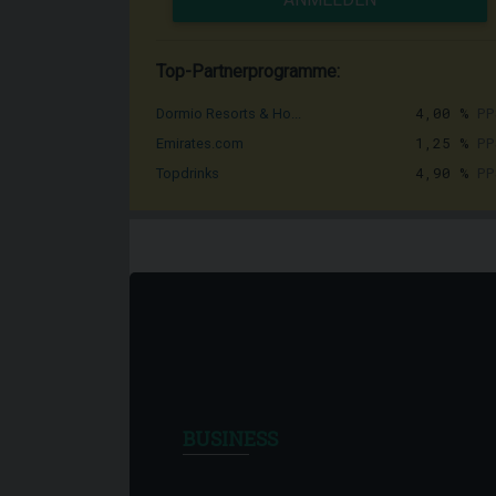
Top-Partnerprogramme:
4,00 %
PP
Dormio Resorts & Ho...
1,25 %
PP
Emirates.com
4,90 %
PP
Topdrinks
BUSINESS