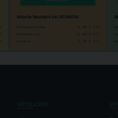
Aktuelle Neustarts bei MCANISM:
Ak
S
2,40 %
PPS
KitchenAid Canada
Si
S
21,00 %
PPS
Aomeitech.com
su
S
7,20 %
PPS
Imoda.sk
me
NÜTZLICHES
AFF