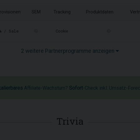
rovisionen
SEM
Tracking
Produktdaten
Vert
%
/ Sale
Cookie
2 weitere Partnerprogramme anzeigen
kalierbares
Affiliate-Wachstum?
Sofort
-Check inkl. Umsatz-Fore
Trivia