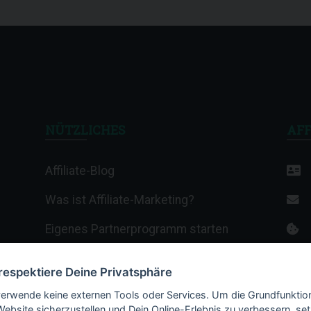
NÜTZLICHES
AFF
Affiliate-Blog
Was ist Affiliate-Marketing?
Eigenes Partnerprogramm starten
Affiliate-Wiki
 respektiere Deine Privatsphäre
Termine & Veranstaltungen
verwende keine externen Tools oder Services. Um die Grundfunktio
Website sicherzustellen und Dein Online-Erlebnis zu verbessern, set