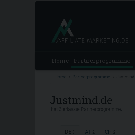
Home
Partnerprogramme
Home
Partnerprogramme
Justmind
Justmind.de
hat 3 erfasste Partnerprogramme.
DE
AT
CH
3
2
2