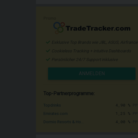
Promo
Exklusive Top Brands wie JBL, ASUS, Airfrance
Cookieless Tracking + intuitive Dashboards
Persönlicher 24/7 Support inklusive
ANMELDEN
Top-Partnerprogramme:
4,90 %
PP
Topdrinks
1,25 %
PP
Emirates.com
4,00 %
PP
Dormio Resorts & Ho...