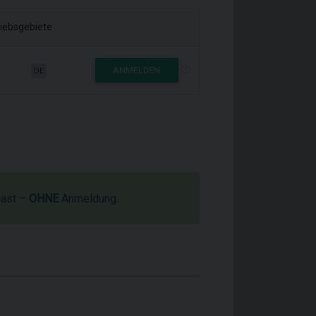
riebsgebiete
ANMELDEN
DE
cast –
OHNE
Anmeldung.