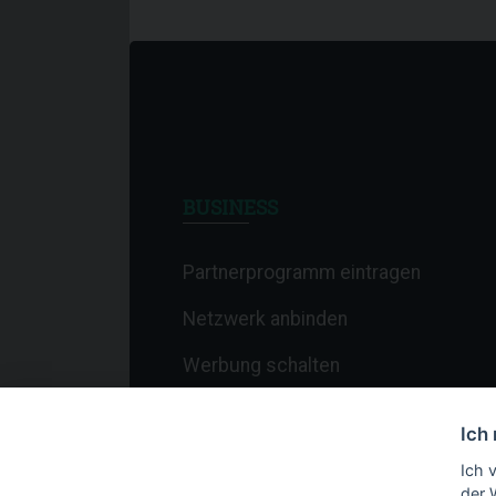
BUSINESS
Partnerprogramm eintragen
Netzwerk anbinden
Werbung schalten
Affiliate-Newsletter
Ich
Merchant-Newsletter
Ich 
der 