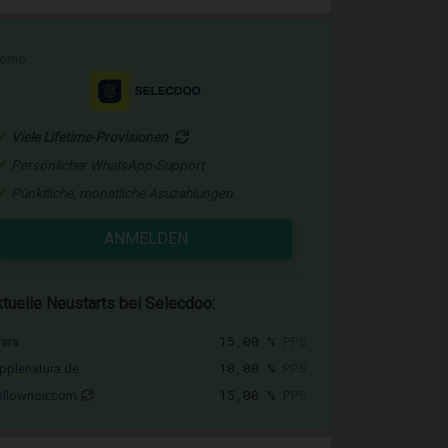
romo
Viele Lifetime-Provisionen
Persönlicher WhatsApp-Support
Pünktliche, monatliche Asuzahlungen
ANMELDEN
tuelle Neustarts bei Selecdoo:
15,00 %
PPS
vara
10,00 %
PPS
pplenatura.de
15,00 %
PPS
llownoir.com