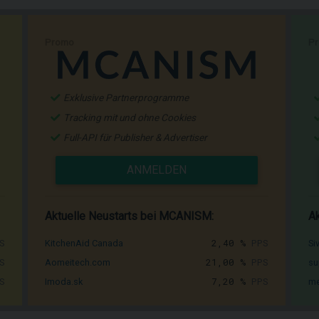
Promo
P
Exklusive Partnerprogramme
Tracking mit und ohne Cookies
Full-API für Publisher & Advertiser
ANMELDEN
Aktuelle Neustarts bei MCANISM:
Ak
S
2,40 %
PPS
KitchenAid Canada
Si
S
21,00 %
PPS
Aomeitech.com
su
S
7,20 %
PPS
Imoda.sk
me