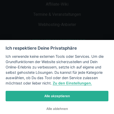
Affiliate-Wiki
Termine & Veranstaltungen
Webhosting-Anbieter
AFFILIATE-MARKETING.DE
Ich respektiere Deine Privatsphäre
Impressum
Ich verwende keine externen Tools oder Services. Um die
Grundfunktionen der Website sicherzustellen und Dein
Kontakt
Online-Erlebnis zu verbessern, setzte ich auf eigene und
selbst gehostete Lösungen. Du kannst für jede Kategorie
Datenschutz
auswählen, ob Du das Tool oder den Service zulassen
möchtest oder lieber nicht.
Zu den Einstellungen.
Alle akzeptieren
© 2002 - 2026 Copyright by Affiliate-
Alle ablehnen
Marketing.de
/ LiMBo v2.8