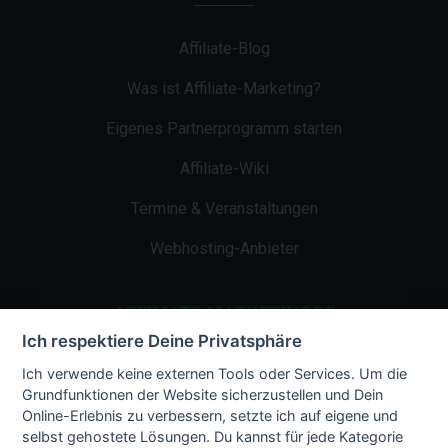
Affiliate-Blog
Was ist Affiliate-Marketing?
Eigenes Partnerprogramm starten
Affiliate-Wiki
Termine & Veranstaltungen
Webhosting-Anbieter
AFFILIATE-MARKETING.DE
Ich respektiere Deine Privatsphäre
Impressum
Ich verwende keine externen Tools oder Services. Um die
Grundfunktionen der Website sicherzustellen und Dein
Kontakt
Online-Erlebnis zu verbessern, setzte ich auf eigene und
selbst gehostete Lösungen. Du kannst für jede Kategorie