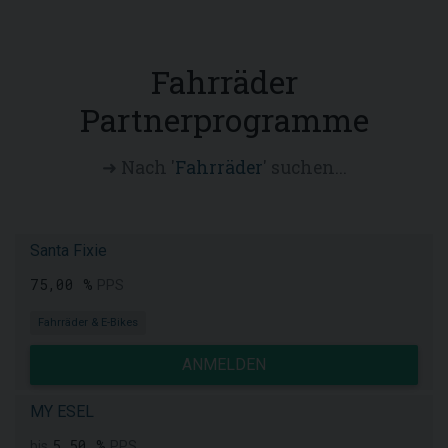
Fahrräder
Partnerprogramme
➜ Nach '
Fahrräder
' suchen...
Santa Fixie
75,00 %
PPS
Fahrräder & E-Bikes
ANMELDEN
MY ESEL
5,50 %
bis
PPS