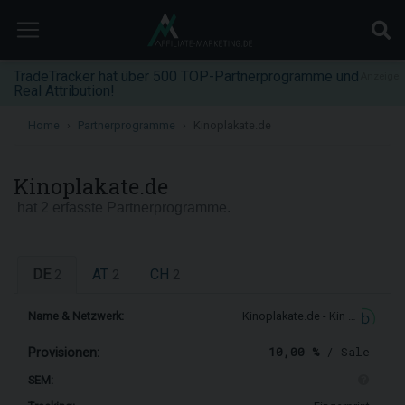
TradeTracker hat über 500 TOP-Partnerprogramme und
Anzeige
Real Attribution!
Home
Partnerprogramme
Kinoplakate.de
Kinoplakate.de
hat 2 erfasste Partnerprogramme.
DE
AT
CH
2
2
2
Name & Netzwerk:
Kinoplakate.de - Kin …
10,00 %
/ Sale
Provisionen:
SEM: