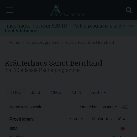
TradeTracker hat über 500 TOP-Partnerprogramme und
Anzeige
Real Attribution!
Home
Partnerprogramme
Kräuterhaus Sanct Bernhard
Kräuterhaus Sanct Bernhard
hat 10 erfasste Partnerprogramme.
DE
AT
CH
NL
mehr
4
4
4
3
Name & Netzwerk:
Kräuterhaus Sanct Be …
2,00 % -
12,00 %
/ Sale
Provisionen:
SEM: