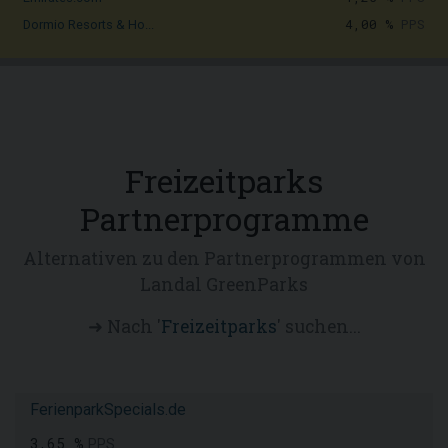
4,00 %
PPS
Dormio Resorts & Ho...
Freizeitparks
Partnerprogramme
Alternativen zu den Partnerprogrammen von
Landal GreenParks
➜ Nach '
Freizeitparks
' suchen...
FerienparkSpecials.de
3,65 %
PPS