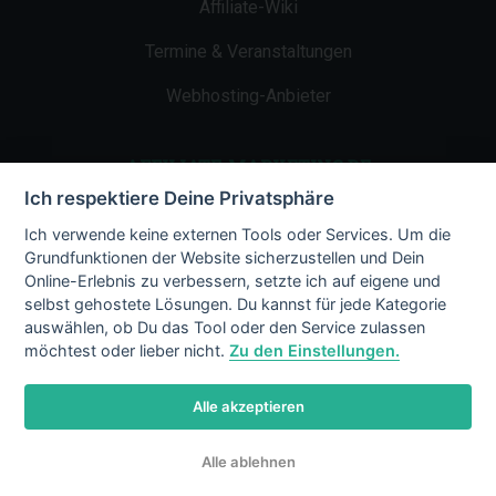
Affiliate-Wiki
Termine & Veranstaltungen
Webhosting-Anbieter
AFFILIATE-MARKETING.DE
Ich respektiere Deine Privatsphäre
Impressum
Ich verwende keine externen Tools oder Services. Um die
Grundfunktionen der Website sicherzustellen und Dein
Kontakt
Online-Erlebnis zu verbessern, setzte ich auf eigene und
selbst gehostete Lösungen. Du kannst für jede Kategorie
Datenschutz
auswählen, ob Du das Tool oder den Service zulassen
möchtest oder lieber nicht.
Zu den Einstellungen.
Alle akzeptieren
© 2002 - 2026 Copyright by Affiliate-
Alle ablehnen
Marketing.de
/ LiMBo v2.8