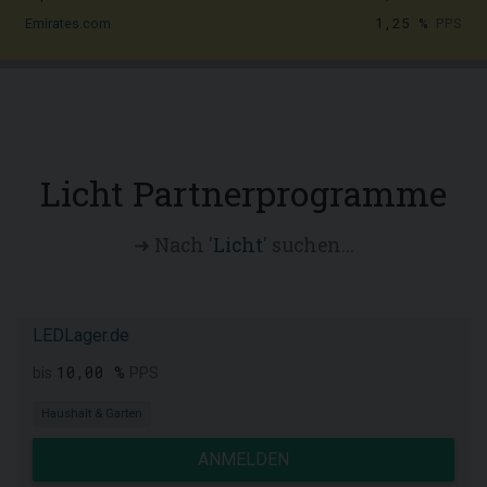
1,25 %
PPS
Emirates.com
Licht Partnerprogramme
➜ Nach '
Licht
' suchen...
LEDLager.de
10,00 %
bis
PPS
Haushalt & Garten
ANMELDEN