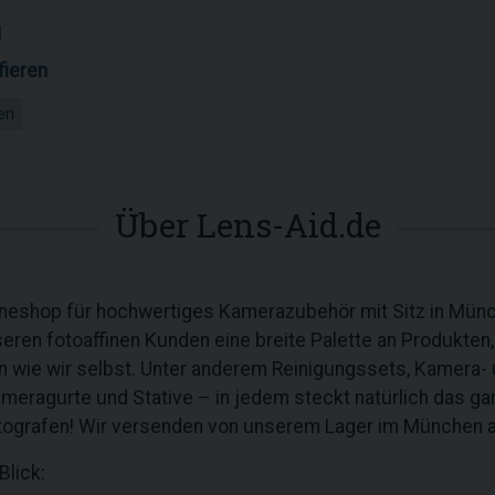
1
fieren
en
Über Lens-Aid.de
lineshop für hochwertiges Kamerazubehör mit Sitz in Mü
seren fotoaffinen Kunden eine breite Palette an Produkten,
n wie wir selbst. Unter anderem Reinigungssets, Kamera- 
Kameragurte und Stative – in jedem steckt natürlich das g
tografen! Wir versenden von unserem Lager im München a
Blick: