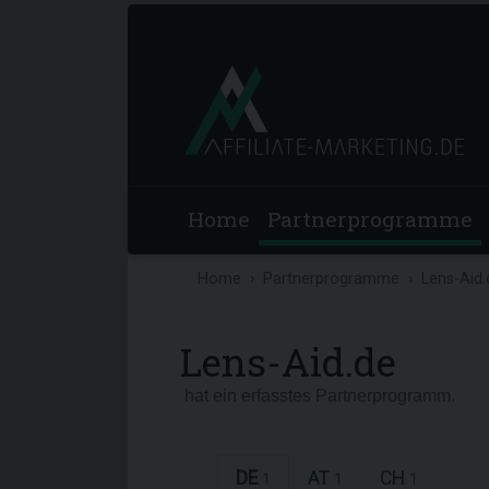
Home
Partnerprogramme
Home
Partnerprogramme
Lens-Aid.
Lens-Aid.de
hat ein erfasstes Partnerprogramm.
DE
AT
CH
1
1
1