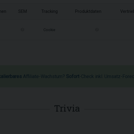
onen
SEM
Tracking
Produktdaten
Vertri
Cookie
kalierbares
Affiliate-Wachstum?
Sofort
-Check inkl. Umsatz-Fore
Trivia