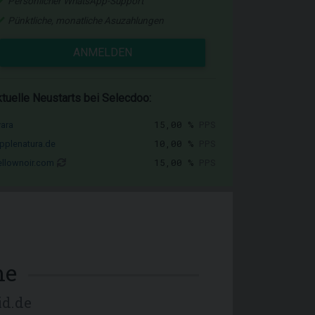
Persönlicher WhatsApp-Support
Pünktliche, monatliche Asuzahlungen
ANMELDEN
tuelle Neustarts bei Selecdoo:
15,00 %
PPS
vara
10,00 %
PPS
pplenatura.de
15,00 %
PPS
llownoir.com
me
d.de