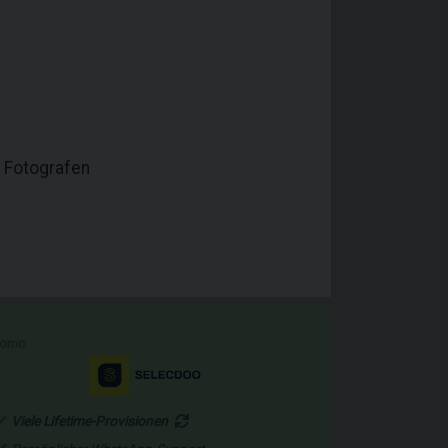
 Fotografen
romo
Viele Lifetime-Provisionen