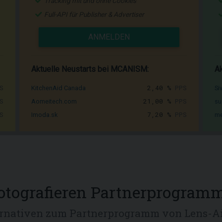
Tracking mit und ohne Cookies
Full-API für Publisher & Advertiser
ANMELDEN
Aktuelle Neustarts bei MCANISM:
Ak
S
2,40 %
PPS
KitchenAid Canada
Si
S
21,00 %
PPS
Aomeitech.com
su
S
7,20 %
PPS
Imoda.sk
me
otografieren Partnerprogram
ernativen zum Partnerprogramm von Lens-Ai