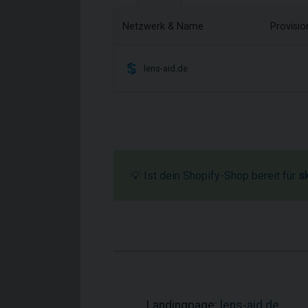
Netzwerk & Name
Provisi
lens-aid.de
💡 Ist dein Shopify-Shop bereit für
s
Landingpage:
lens-aid.de