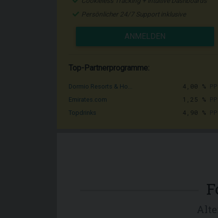
Cookieless Tracking + intuitive Dashboards
Persönlicher 24/7 Support inklusive
ANMELDEN
Top-Partnerprogramme:
4,00 %
PP
Dormio Resorts & Ho...
1,25 %
PP
Emirates.com
4,90 %
PP
Topdrinks
F
Alt