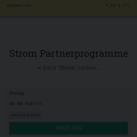
1,25 %
PPS
Emirates.com
Strom Partnerprogramme
➜ Nach '
Strom
' suchen...
rhenag
40,00 EUR
PPS
Haushalt & Garten
ANMELDEN