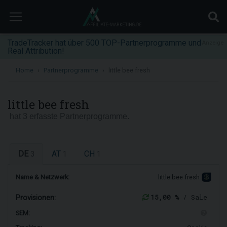
TradeTracker hat über 500 TOP-Partnerprogramme und
Anzeige
Real Attribution!
Home
Partnerprogramme
little bee fresh
little bee fresh
hat 3 erfasste Partnerprogramme.
DE
AT
CH
3
1
1
Name & Netzwerk:
little bee fresh
15,00 %
/ Sale
Provisionen:
SEM: