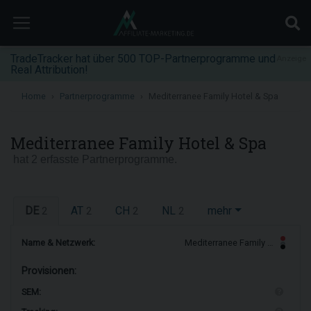
TradeTracker hat über 500 TOP-Partnerprogramme und
Anzeige
Real Attribution!
Home
Partnerprogramme
Mediterranee Family Hotel & Spa
Mediterranee Family Hotel & Spa
hat 2 erfasste Partnerprogramme.
DE
AT
CH
NL
mehr
2
2
2
2
Name & Netzwerk:
Mediterranee Family …
Provisionen:
SEM: