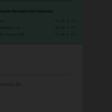
tuelle Neustarts bei Selecdoo:
15,00 %
PPS
vara
10,00 %
PPS
pplenatura.de
15,00 %
PPS
llownoir.com
reund.de