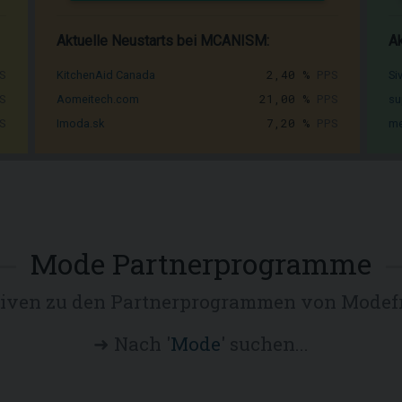
Aktuelle Neustarts bei MCANISM:
Ak
S
2,40 %
PPS
KitchenAid Canada
Si
S
21,00 %
PPS
Aomeitech.com
su
S
7,20 %
PPS
Imoda.sk
me
Mode Partnerprogramme
tiven zu den Partnerprogrammen von Modef
➜ Nach '
Mode
' suchen...