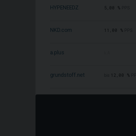
HYPENEEDZ
5,00 %
PPS
NKD.com
11,00 %
PPS
a.plus
k.A.
grundstoff.net
12,00 %
bis
P