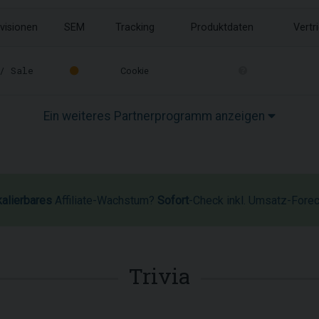
visionen
SEM
Tracking
Produktdaten
Vertr
/ Sale
Cookie
Ein weiteres Partnerprogramm anzeigen
kalierbares
Affiliate-Wachstum?
Sofort
-Check inkl. Umsatz-Fore
Trivia