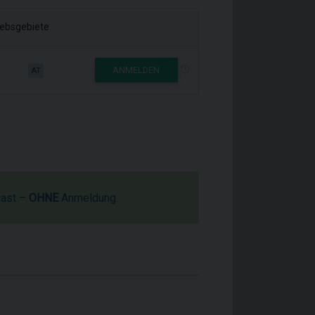
iebsgebiete
ANMELDEN
AT
cast –
OHNE
Anmeldung.