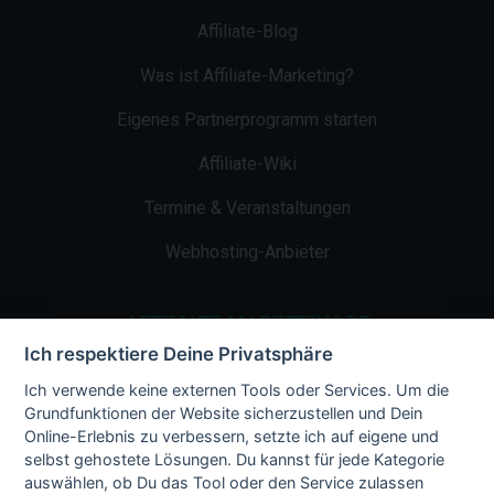
Affiliate-Blog
Was ist Affiliate-Marketing?
Eigenes Partnerprogramm starten
Affiliate-Wiki
Termine & Veranstaltungen
Webhosting-Anbieter
AFFILIATE-MARKETING.DE
Ich respektiere Deine Privatsphäre
Impressum
Ich verwende keine externen Tools oder Services. Um die
Grundfunktionen der Website sicherzustellen und Dein
Kontakt
Online-Erlebnis zu verbessern, setzte ich auf eigene und
selbst gehostete Lösungen. Du kannst für jede Kategorie
Datenschutz
auswählen, ob Du das Tool oder den Service zulassen