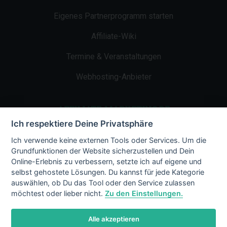
Eigenes Partnerprogramm starten
Affiliate-Wiki
Termine & Veranstaltungen
Webhosting-Anbieter
AFFILIATE-MARKETING.DE
Ich respektiere Deine Privatsphäre
Impressum
Ich verwende keine externen Tools oder Services. Um die
Grundfunktionen der Website sicherzustellen und Dein
Kontakt
Online-Erlebnis zu verbessern, setzte ich auf eigene und
selbst gehostete Lösungen. Du kannst für jede Kategorie
Datenschutz
auswählen, ob Du das Tool oder den Service zulassen
möchtest oder lieber nicht.
Zu den Einstellungen.
Alle akzeptieren