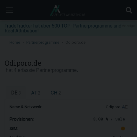
TradeTracker hat über 500 TOP-Partnerprogramme und
Anzeige
Real Attribution!
Home
Partnerprogramme
Odiporo.de
Odiporo.de
hat 4 erfasste Partnerprogramme.
DE
AT
CH
3
2
2
Name & Netzwerk:
Odiporo
3,00 %
/ Sale
Provisionen:
SEM: