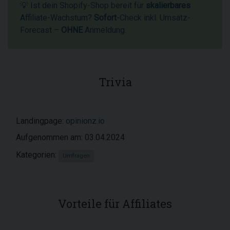
💡 Ist dein Shopify-Shop bereit für
skalierbares
Affiliate-Wachstum?
Sofort
-Check inkl. Umsatz-
Forecast –
OHNE
Anmeldung.
Trivia
Landingpage:
opinionz.io
Aufgenommen am: 03.04.2024
Kategorien:
Umfragen
Vorteile für Affiliates