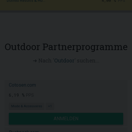
4,00 %
PPS
Dormio Resorts & Ho...
Outdoor Partnerprogramme
➜ Nach '
Outdoor
' suchen...
Cotosen.com
6,19 %
PPS
Mode & Accessoires
+1
ANMELDEN