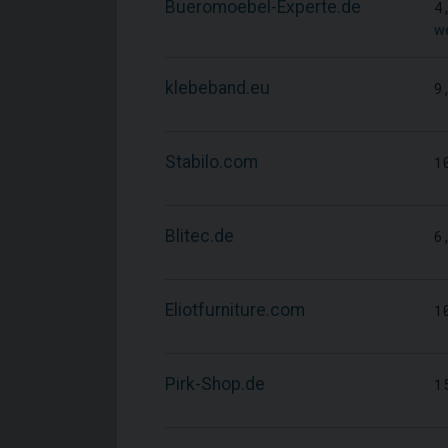
Bueromoebel-Experte.de
4
we
klebeband.eu
9
Stabilo.com
1
Blitec.de
6
Eliotfurniture.com
1
Pirk-Shop.de
1