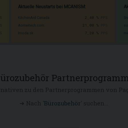
Aktuelle Neustarts bei MCANISM:
Ak
S
2,40 %
PPS
KitchenAid Canada
Si
S
21,00 %
PPS
Aomeitech.com
su
S
7,20 %
PPS
Imoda.sk
me
ürozubehör Partnerprogram
rnativen zu den Partnerprogrammen von Pag
➜ Nach '
Bürozubehör
' suchen...