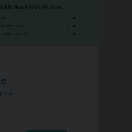
tuelle Neustarts bei Selecdoo:
15,00 %
PPS
vara
10,00 %
PPS
pplenatura.de
15,00 %
PPS
llownoir.com
me
ro.at