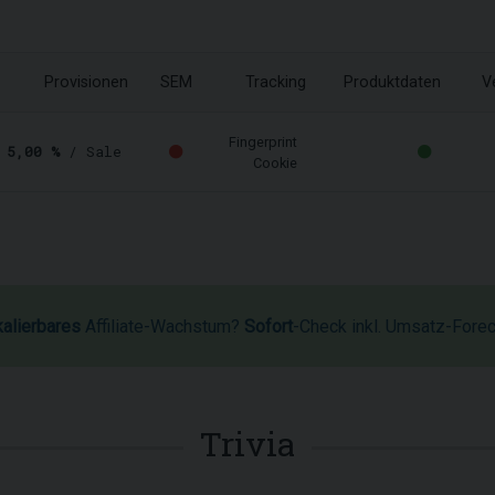
Provisionen
SEM
Tracking
Produktdaten
V
Fingerprint
-
5,00 %
/ Sale
Cookie
kalierbares
Affiliate-Wachstum?
Sofort
-Check inkl. Umsatz-Fore
Trivia