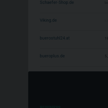
Schaefer-Shop.de
bi
Viking.de
k.
buerostuhl24.at
1
bueroplus.de
5
BUSINESS