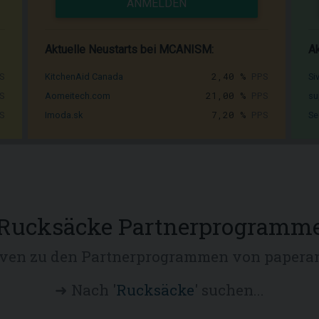
ANMELDEN
Aktuelle Neustarts bei MCANISM:
Ak
S
2,40 %
PPS
KitchenAid Canada
Si
S
21,00 %
PPS
Aomeitech.com
su
S
7,20 %
PPS
Imoda.sk
Se
Rucksäcke Partnerprogramm
iven zu den Partnerprogrammen von papera
➜ Nach '
Rucksäcke
' suchen...