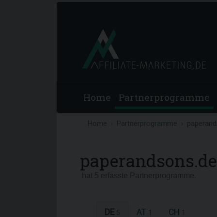
Home
Partnerprogramme
Home
Partnerprogramme
paperand
paperandsons.de
hat 5 erfasste Partnerprogramme.
DE
AT
CH
5
1
1