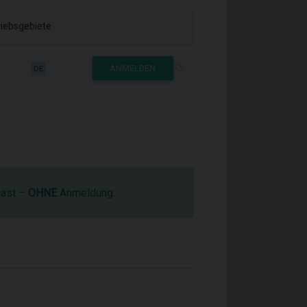
riebsgebiete
ANMELDEN
DE
cast –
OHNE
Anmeldung.