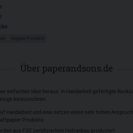
e
0
cke
res
Vegane Produkte
Über paperandsons.de
er einfachen Idee heraus: In Handarbeit gefertigte Rucksä
design kennzeichnen.
uf Handarbeit und eine setzen einen sehr hohen Anspruch 
raftpapier Produkte
rden aus FSC zertifiziertem Holzanbau produziert