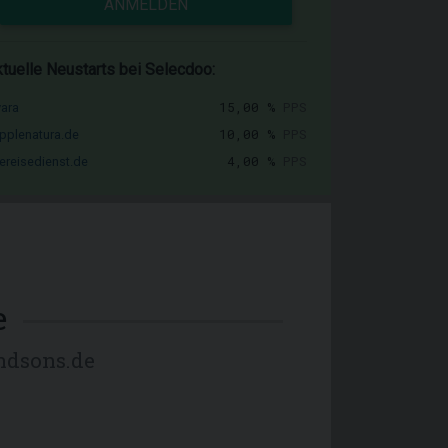
ANMELDEN
tuelle Neustarts bei Selecdoo:
15,00 %
PPS
vara
10,00 %
PPS
pplenatura.de
4,00 %
PPS
ereisedienst.de
e
ndsons.de