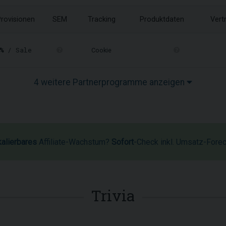
rovisionen
SEM
Tracking
Produktdaten
Vert
%
/ Sale
Cookie
4 weitere Partnerprogramme anzeigen
kalierbares
Affiliate-Wachstum?
Sofort
-Check inkl. Umsatz-Fore
Trivia