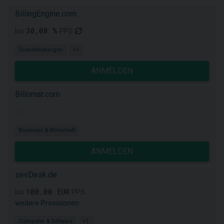
BillingEngine.com
30,00 %
bis
PPS
Dienstleistungen
+1
ANMELDEN
Billomat.com
k.A.
Business & Wirtschaft
ANMELDEN
sevDesk.de
100,00 EUR
bis
PPS
weitere Provisionen
Computer & Software
+1