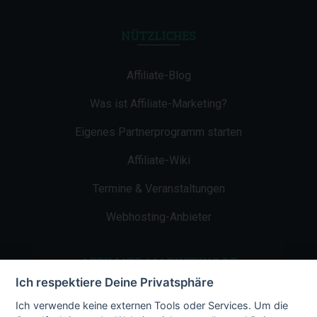
NÜTZLICHES
Affiliate-Blog
Was ist Affiliate-Marketing?
Eigenes Partnerprogramm starten
Affiliate-Wiki
Termine & Veranstaltungen
Webhosting-Anbieter
AFFILIATE-MARKETING.DE
Ich respektiere Deine Privatsphäre
Impressum
Ich verwende keine externen Tools oder Services. Um die