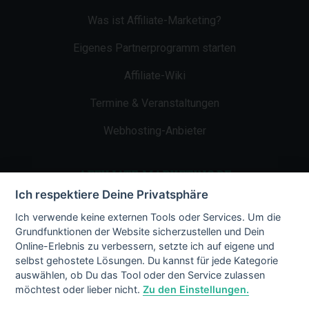
Was ist Affiliate-Marketing?
Eigenes Partnerprogramm starten
Affiliate-Wiki
Termine & Veranstaltungen
Webhosting-Anbieter
AFFILIATE-MARKETING.DE
Ich respektiere Deine Privatsphäre
Impressum
Ich verwende keine externen Tools oder Services. Um die
Grundfunktionen der Website sicherzustellen und Dein
Kontakt
Online-Erlebnis zu verbessern, setzte ich auf eigene und
selbst gehostete Lösungen. Du kannst für jede Kategorie
Datenschutz
auswählen, ob Du das Tool oder den Service zulassen
möchtest oder lieber nicht.
Zu den Einstellungen.