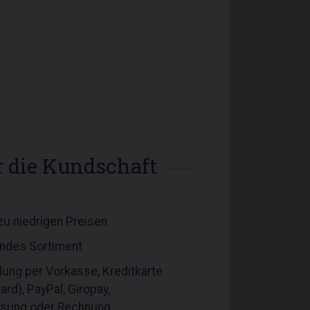
ür die Kundschaft
zu niedrigen Preisen
ndes Sortiment
lung per Vorkasse, Kreditkarte
rd), PayPal, Giropay,
isung oder Rechnung