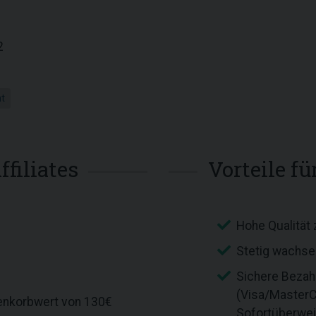
2
ht
ffiliates
Vorteile f
Hohe Qualität 
Stetig wachse
Sichere Bezah
(Visa/MasterCa
enkorbwert von 130€
Sofortüberwe