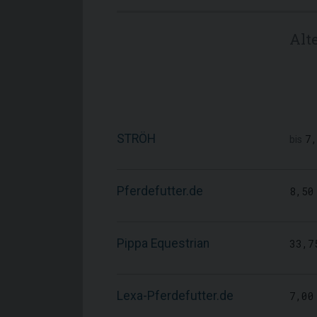
Alt
STRÖH
7
bis
Pferdefutter.de
8,50
Pippa Equestrian
33,7
Lexa-Pferdefutter.de
7,00