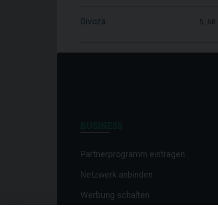
Divoza
5,60
BUSINESS
Partnerprogramm eintragen
Netzwerk anbinden
Werbung schalten
Affiliate-Newsletter