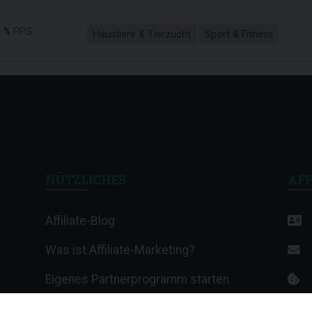
 %
PPS
Haustiere & Tierzucht
Sport & Fitness
NÜTZLICHES
AFF
Affiliate-Blog
Was ist Affiliate-Marketing?
Eigenes Partnerprogramm starten
Affiliate-Wiki