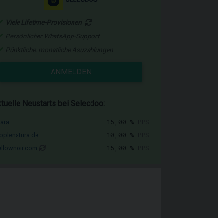
Viele Lifetime-Provisionen
Persönlicher WhatsApp-Support
Pünktliche, monatliche Asuzahlungen
ANMELDEN
tuelle Neustarts bei Selecdoo:
15,00 %
PPS
vara
10,00 %
PPS
pplenatura.de
15,00 %
PPS
llownoir.com