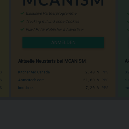
Exklusive Partnerprogramme
Tracking mit und ohne Cookies
Full-API für Publisher & Advertiser
ANMELDEN
Aktuelle Neustarts bei MCANISM:
Ak
S
2,40 %
PPS
KitchenAid Canada
Si
S
21,00 %
PPS
Aomeitech.com
su
S
7,20 %
PPS
Imoda.sk
me