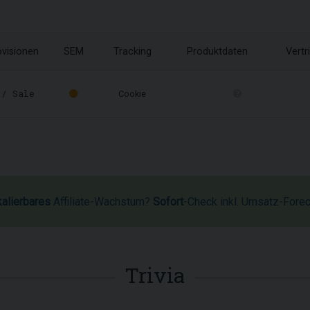
ovisionen
SEM
Tracking
Produktdaten
Vertr
/ Sale
Cookie
kalierbares
Affiliate-Wachstum?
Sofort
-Check inkl. Umsatz-Fore
Trivia