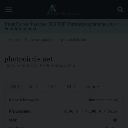
TradeTracker hat über 500 TOP-Partnerprogramme und
Anzeige
Real Attribution!
Home
Partnerprogramme
photocircle.net
photocircle.net
hat ein erfasstes Partnerprogramm.
DE
AT
CH
NL
mehr
1
1
1
1
Name & Netzwerk:
photocircle.net
8,00 % -
15,00 %
/ Sale
Provisionen:
SEM: