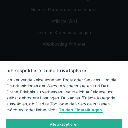
Eigenes Partnerprogramm starten
Affiliate-Wiki
Termine & Veranstaltungen
Webhosting-Anbieter
AFFILIATE-MARKETING.DE
Ich respektiere Deine Privatsphäre
Impressum
Ich verwende keine externen Tools oder Services. Um die
Grundfunktionen der Website sicherzustellen und Dein
Kontakt
Online-Erlebnis zu verbessern, setzte ich auf eigene und
selbst gehostete Lösungen. Du kannst für jede Kategorie
Datenschutz
auswählen, ob Du das Tool oder den Service zulassen
möchtest oder lieber nicht.
Zu den Einstellungen.
Alle akzeptieren