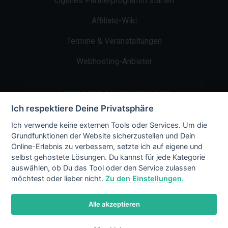
Eigenes Partnerprogramm starten
Affiliate-Wiki
Termine & Veranstaltungen
Webhosting-Anbieter
AFFILIATE-MARKETING.DE
Ich respektiere Deine Privatsphäre
Impressum
Ich verwende keine externen Tools oder Services. Um die
Grundfunktionen der Website sicherzustellen und Dein
Kontakt
Online-Erlebnis zu verbessern, setzte ich auf eigene und
selbst gehostete Lösungen. Du kannst für jede Kategorie
Datenschutz
auswählen, ob Du das Tool oder den Service zulassen
möchtest oder lieber nicht.
Zu den Einstellungen.
Alle akzeptieren
© 2002 - 2026 Copyright by Affiliate-