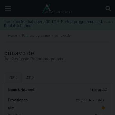
TradeTracker hat über 500 TOP-Partnerprogramme und
Anzeige
Real Attribution!
Home
Partnerprogramme
pimavo.de
pimavo.de
hat 2 erfasste Partnerprogramme.
DE
AT
2
2
Name & Netzwerk:
Pimavo
20,00 %
/ Sale
Provisionen:
SEM: