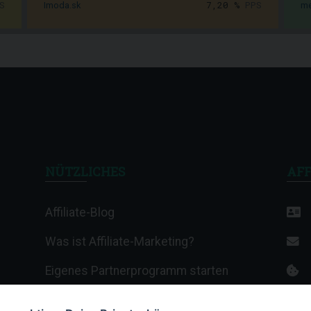
S
7,20 %
PPS
Imoda.sk
me
NÜTZLICHES
AFF
Affiliate-Blog
Was ist Affiliate-Marketing?
Eigenes Partnerprogramm starten
Affiliate-Wiki