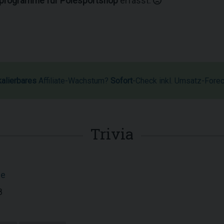
rprogramme für Polesportshop
erfasst.
kalierbares
Affiliate-Wachstum?
Sofort
-Check inkl. Umsatz-Fore
Trivia
de
8