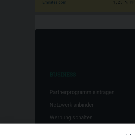
1,25 %
PP
Emirates.com
BUSINESS
Partnerprogramm eintragen
Netzwerk anbinden
Werbung schalten
Affiliate-Newsletter