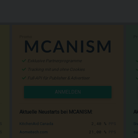
Promo
P
Exklusive Partnerprogramme
Tracking mit und ohne Cookies
Full-API für Publisher & Advertiser
ANMELDEN
Aktuelle Neustarts bei MCANISM:
Ak
S
2,40 %
PPS
KitchenAid Canada
Si
S
21,00 %
PPS
Aomeitech.com
su