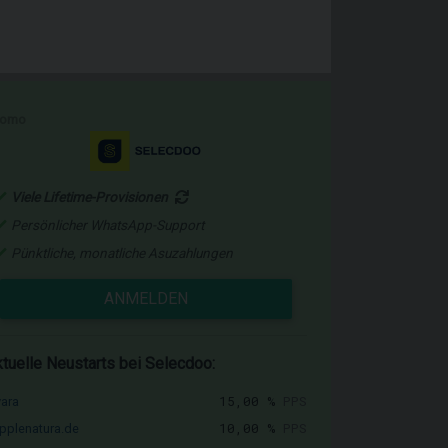
romo
Viele Lifetime-Provisionen
Persönlicher WhatsApp-Support
Pünktliche, monatliche Asuzahlungen
ANMELDEN
tuelle Neustarts bei Selecdoo:
15,00 %
PPS
vara
10,00 %
PPS
pplenatura.de