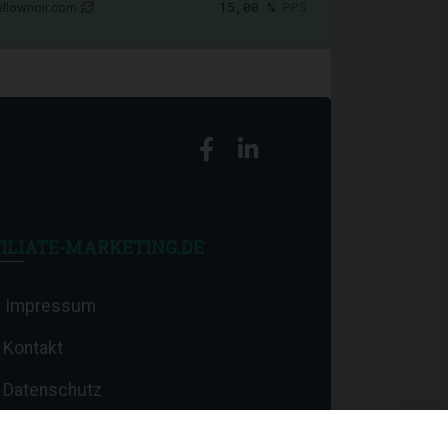
15,00 %
PPS
llownoir.com
ILIATE-MARKETING.DE
Impressum
Kontakt
Datenschutz