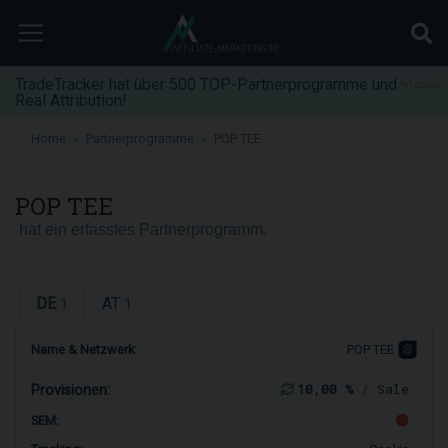
TradeTracker hat über 500 TOP-Partnerprogramme und
Anzeige
Real Attribution!
Home
Partnerprogramme
POP TEE
POP TEE
hat ein erfasstes Partnerprogramm.
DE
AT
1
1
Name & Netzwerk:
POP TEE
10,00 %
/ Sale
Provisionen:
SEM: