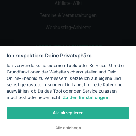
Affiliate-Wiki
Termine & Veranstaltungen
Webhosting-Anbieter
AFFILIATE-MARKETING.DE
Ich respektiere Deine Privatsphäre
Impressum
Ich verwende keine externen Tools oder Services. Um die
Grundfunktionen der Website sicherzustellen und Dein
Kontakt
Online-Erlebnis zu verbessern, setzte ich auf eigene und
selbst gehostete Lösungen. Du kannst für jede Kategorie
Datenschutz
auswählen, ob Du das Tool oder den Service zulassen
möchtest oder lieber nicht.
Zu den Einstellungen.
Alle akzeptieren
© 2002 - 2026 Copyright by Affiliate-
Alle ablehnen
Marketing.de
/ LiMBo v2.8