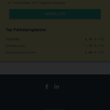
Persönlicher 24/7 Support inklusive
ANMELDEN
Top-Partnerprogramme:
4,90 %
PPS
Topdrinks
1,25 %
PPS
Emirates.com
4,00 %
PPS
Dormio Resorts & Ho...