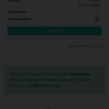
Tracking:
Cookie
Server to Server
Produktdaten:
Vertriebsgebiete:
DE
ANMELDEN
Stand: 07.08.2026, 03:20:22
💡 Ist dein Shopify-Shop bereit für
skalierbares
Affiliate-Wachstum?
Sofort
-Check inkl. Umsatz-
Forecast –
OHNE
Anmeldung.