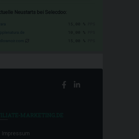
tuelle Neustarts bei Selecdoo:
15,00 %
PPS
vara
10,00 %
PPS
pplenatura.de
15,00 %
PPS
llownoir.com
ILIATE-MARKETING.DE
Impressum