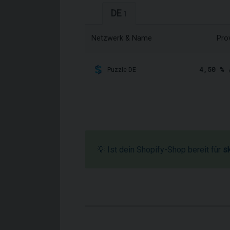
DE
1
Netzwerk & Name
Pro
4,50 %
/
Puzzle DE
💡 Ist dein Shopify-Shop bereit für
s