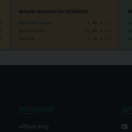
Aktuelle Neustarts bei MCANISM:
Ak
S
2,40 %
PPS
KitchenAid Canada
Si
S
21,00 %
PPS
Aomeitech.com
su
S
7,20 %
PPS
Imoda.sk
me
NÜTZLICHES
AFF
Affiliate-Blog