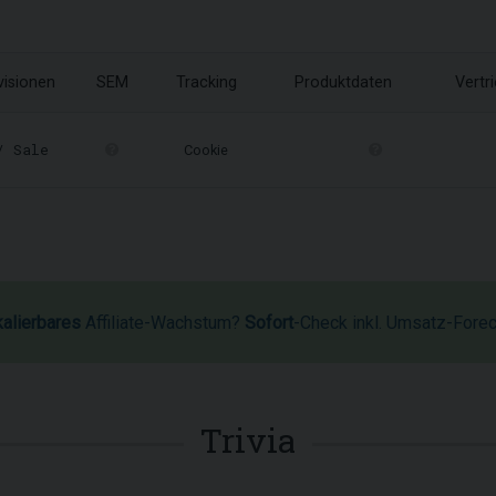
visionen
SEM
Tracking
Produktdaten
Vertr
 Sale
Cookie
kalierbares
Affiliate-Wachstum?
Sofort
-Check inkl. Umsatz-Fore
Trivia