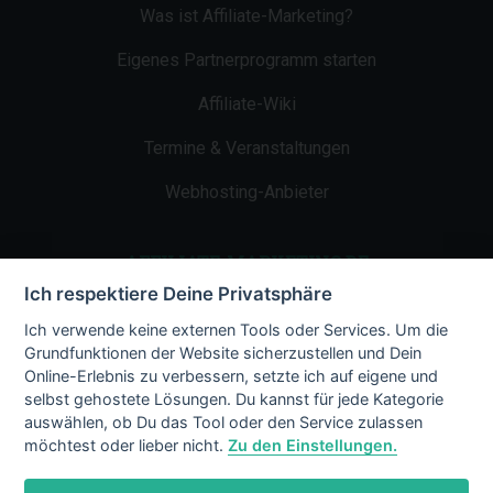
Was ist Affiliate-Marketing?
Eigenes Partnerprogramm starten
Affiliate-Wiki
Termine & Veranstaltungen
Webhosting-Anbieter
AFFILIATE-MARKETING.DE
Ich respektiere Deine Privatsphäre
Impressum
Ich verwende keine externen Tools oder Services. Um die
Grundfunktionen der Website sicherzustellen und Dein
Kontakt
Online-Erlebnis zu verbessern, setzte ich auf eigene und
selbst gehostete Lösungen. Du kannst für jede Kategorie
Datenschutz
auswählen, ob Du das Tool oder den Service zulassen
möchtest oder lieber nicht.
Zu den Einstellungen.