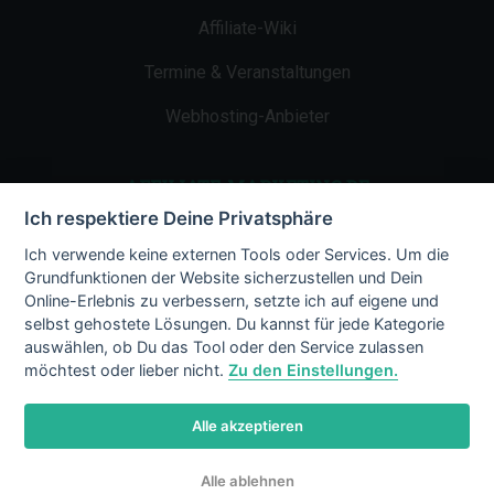
Affiliate-Wiki
Termine & Veranstaltungen
Webhosting-Anbieter
AFFILIATE-MARKETING.DE
Ich respektiere Deine Privatsphäre
Impressum
Ich verwende keine externen Tools oder Services. Um die
Grundfunktionen der Website sicherzustellen und Dein
Kontakt
Online-Erlebnis zu verbessern, setzte ich auf eigene und
selbst gehostete Lösungen. Du kannst für jede Kategorie
Datenschutz
auswählen, ob Du das Tool oder den Service zulassen
möchtest oder lieber nicht.
Zu den Einstellungen.
Alle akzeptieren
© 2002 - 2026 Copyright by Affiliate-
Alle ablehnen
Marketing.de
/ LiMBo v2.8