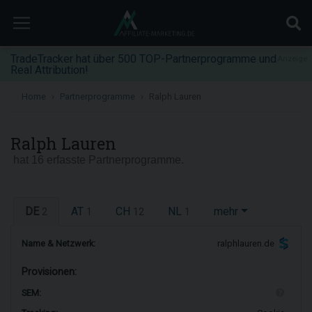
TradeTracker hat über 500 TOP-Partnerprogramme und
Anzeige
Real Attribution!
Home
Partnerprogramme
Ralph Lauren
Ralph Lauren
hat 16 erfasste Partnerprogramme.
DE
AT
CH
NL
mehr
2
1
12
1
Name & Netzwerk:
ralphlauren.de
Provisionen:
SEM: