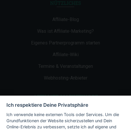
NÜTZLICHES
Affiliate-Blog
Was ist Affiliate-Marketing?
Eigenes Partnerprogramm starten
Affiliate-Wiki
Termine & Veranstaltungen
Webhosting-Anbieter
AFFILIATE-MARKETING.DE
Ich respektiere Deine Privatsphäre
Impressum
Ich verwende keine externen Tools oder Services. Um die
Grundfunktionen der Website sicherzustellen und Dein
Kontakt
Online-Erlebnis zu verbessern, setzte ich auf eigene und