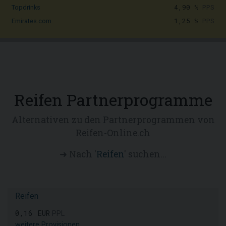
4,90 %
PPS
Topdrinks
1,25 %
PPS
Emirates.com
Reifen Partnerprogramme
Alternativen zu den Partnerprogrammen von
Reifen-Online.ch
➜ Nach '
Reifen
' suchen...
Reifen
0,16 EUR
PPL
weitere Provisionen