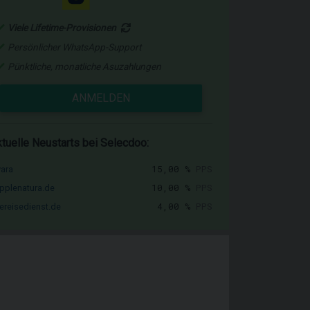
Viele Lifetime-Provisionen
Persönlicher WhatsApp-Support
Pünktliche, monatliche Asuzahlungen
ANMELDEN
tuelle Neustarts bei Selecdoo:
15,00 %
PPS
vara
10,00 %
PPS
pplenatura.de
4,00 %
PPS
ereisedienst.de