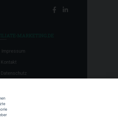
ILIATE-MARKETING.DE
Impressum
Kontakt
Datenschutz
nen
zte
orie
eber