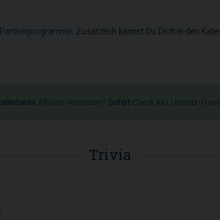
 Partnerprogramme
. Zusätzlich kannst Du Dich in den Kat
kalierbares
Affiliate-Wachstum?
Sofort
-Check inkl. Umsatz-Fore
Trivia
1