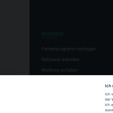
BUSINESS
Partnerprogramm eintragen
Netzwerk anbinden
Werbung schalten
Affiliate-Newsletter
Ich
Merchant-Newsletter
Ich 
der 
ich 
ausw