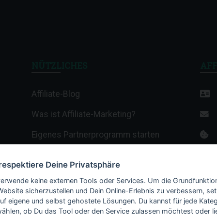
NÜTZLICHES
AFF
Affiliate-Blog
Was ist Affiliate-Marketing?
Eigenes Partnerprogramm starten
Affiliate-Wiki
 respektiere Deine Privatsphäre
Termine & Veranstaltungen
verwende keine externen Tools oder Services. Um die Grundfunktio
Website sicherzustellen und Dein Online-Erlebnis zu verbessern, set
Webhosting-Anbieter
auf eigene und selbst gehostete Lösungen. Du kannst für jede Kateg
ählen, ob Du das Tool oder den Service zulassen möchtest oder li