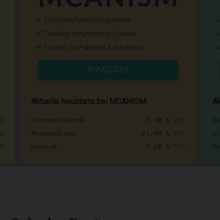
Exklusive Partnerprogramme
Tracking mit und ohne Cookies
Full-API für Publisher & Advertiser
ANMELDEN
Aktuelle Neustarts bei MCANISM:
Ak
S
2,40 %
PPS
KitchenAid Canada
Si
S
21,00 %
PPS
Aomeitech.com
su
S
7,20 %
PPS
Imoda.sk
Se