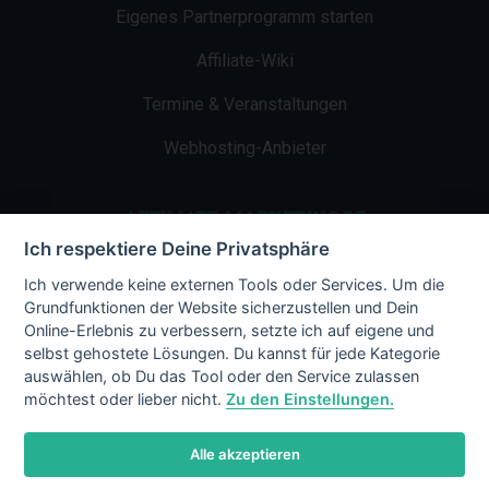
Eigenes Partnerprogramm starten
Affiliate-Wiki
Termine & Veranstaltungen
Webhosting-Anbieter
AFFILIATE-MARKETING.DE
Ich respektiere Deine Privatsphäre
Impressum
Ich verwende keine externen Tools oder Services. Um die
Grundfunktionen der Website sicherzustellen und Dein
Kontakt
Online-Erlebnis zu verbessern, setzte ich auf eigene und
selbst gehostete Lösungen. Du kannst für jede Kategorie
Datenschutz
auswählen, ob Du das Tool oder den Service zulassen
möchtest oder lieber nicht.
Zu den Einstellungen.
Alle akzeptieren