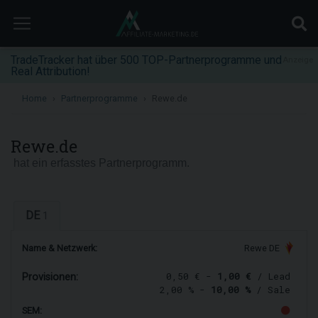
TradeTracker hat über 500 TOP-Partnerprogramme und
Anzeige
Real Attribution!
Home
Partnerprogramme
Rewe.de
Rewe.de
hat ein erfasstes Partnerprogramm.
DE
1
Name & Netzwerk:
Rewe DE
0,50 € -
1,00 €
/ Lead
Provisionen:
2,00 % -
10,00 %
/ Sale
SEM: