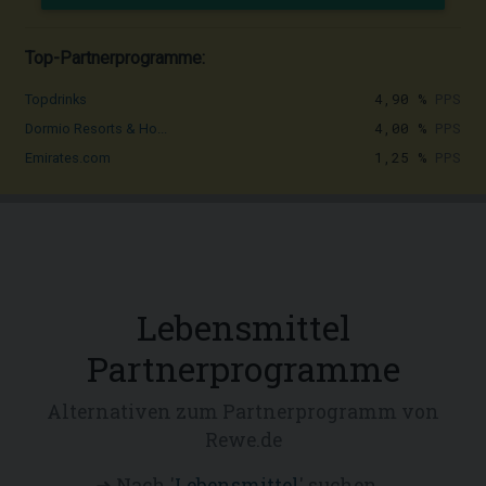
Top-Partnerprogramme:
4,90 %
PPS
Topdrinks
4,00 %
PPS
Dormio Resorts & Ho...
1,25 %
PPS
Emirates.com
Lebensmittel
Partnerprogramme
Alternativen zum Partnerprogramm von
Rewe.de
➜ Nach '
Lebensmittel
' suchen...