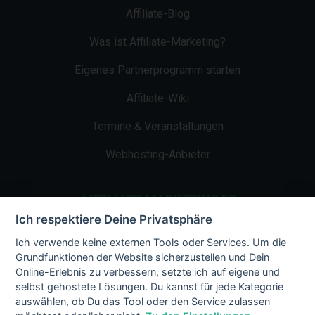
Affiliate-Blog
Was ist Affiliate-Marketing?
Eigenes Partnerprogramm starten
Affiliate-Wiki
Termine & Veranstaltungen
Webhosting-Anbieter
AFFILIATE-MARKETING.DE
Ich respektiere Deine Privatsphäre
Impressum
Ich verwende keine externen Tools oder Services. Um die
Grundfunktionen der Website sicherzustellen und Dein
Kontakt
Online-Erlebnis zu verbessern, setzte ich auf eigene und
selbst gehostete Lösungen. Du kannst für jede Kategorie
Datenschutz
auswählen, ob Du das Tool oder den Service zulassen