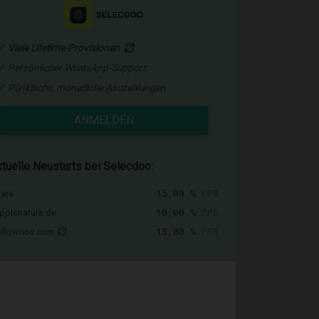
Viele Lifetime-Provisionen
Persönlicher WhatsApp-Support
Pünktliche, monatliche Asuzahlungen
ANMELDEN
tuelle Neustarts bei Selecdoo:
15,00 %
PPS
vara
10,00 %
PPS
pplenatura.de
15,00 %
PPS
llownoir.com