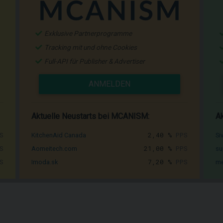
Exklusive Partnerprogramme
Tracking mit und ohne Cookies
Full-API für Publisher & Advertiser
ANMELDEN
Aktuelle Neustarts bei MCANISM:
Ak
S
2,40 %
PPS
KitchenAid Canada
Si
S
21,00 %
PPS
Aomeitech.com
su
S
7,20 %
PPS
Imoda.sk
me