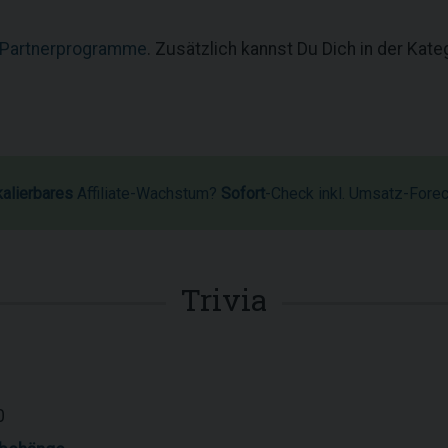
 Partnerprogramme
. Zusätzlich kannst Du Dich in der Kat
kalierbares
Affiliate-Wachstum?
Sofort
-Check inkl. Umsatz-Fore
Trivia
0