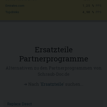
1,25 %
PPS
Emirates.com
4,90 %
PPS
Topdrinks
Ersatzteile
Partnerprogramme
Alternativen zu den Partnerprogrammen von
Schraub-Doc.de
➜ Nach '
Ersatzteile
' suchen...
Replace Direct