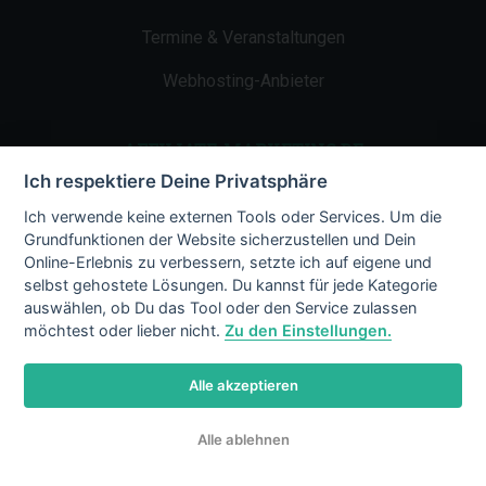
Termine & Veranstaltungen
Webhosting-Anbieter
AFFILIATE-MARKETING.DE
Ich respektiere Deine Privatsphäre
Impressum
Ich verwende keine externen Tools oder Services. Um die
Grundfunktionen der Website sicherzustellen und Dein
Kontakt
Online-Erlebnis zu verbessern, setzte ich auf eigene und
selbst gehostete Lösungen. Du kannst für jede Kategorie
Datenschutz
auswählen, ob Du das Tool oder den Service zulassen
möchtest oder lieber nicht.
Zu den Einstellungen.
Alle akzeptieren
© 2002 - 2026 Copyright by Affiliate-
Alle ablehnen
Marketing.de
/ LiMBo v2.8