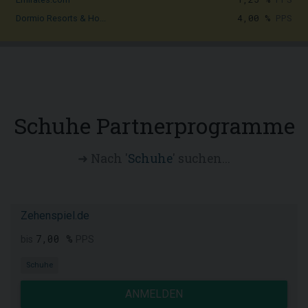
4,00 %
PPS
Dormio Resorts & Ho...
Schuhe Partnerprogramme
➜ Nach '
Schuhe
' suchen...
Zehenspiel.de
7,00 %
bis
PPS
Schuhe
ANMELDEN