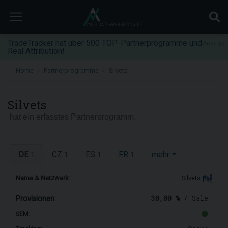
TradeTracker hat über 500 TOP-Partnerprogramme und
Anzeige
Real Attribution!
Home
Partnerprogramme
Silvets
Silvets
hat ein erfasstes Partnerprogramm.
DE
CZ
ES
FR
mehr
1
1
1
1
Name & Netzwerk:
Silvets
30,00 %
/ Sale
Provisionen:
SEM: