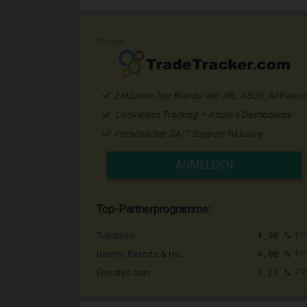
Promo
Exklusive Top Brands wie JBL, ASUS, Airfrance
Cookieless Tracking + intuitive Dashboards
Persönlicher 24/7 Support inklusive
ANMELDEN
Top-Partnerprogramme:
4,90 %
PP
Topdrinks
4,00 %
PP
Dormio Resorts & Ho...
1,25 %
PP
Emirates.com