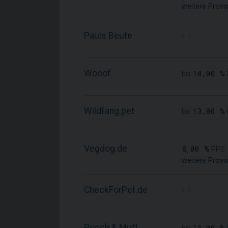
weitere Provi
Pauls Beute
k.A.
Wooof
10,00 %
bis
Wildfang.pet
13,00 %
bis
Vegdog.de
8,00 %
PPS
weitere Provi
CheckForPet.de
k.A.
Pooch & Mutt
15,00 %