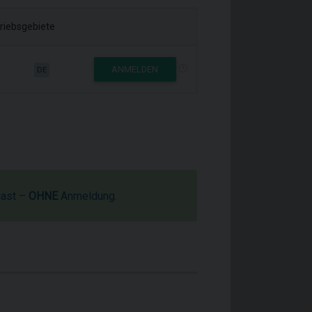
riebsgebiete
ANMELDEN
DE
cast –
OHNE
Anmeldung.