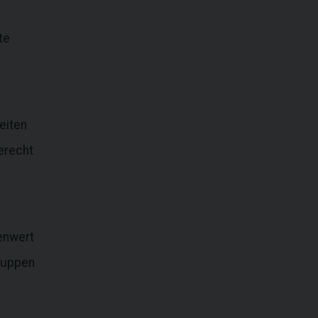
te
eiten
erecht
enwert
gruppen