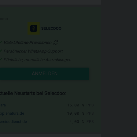
romo
Viele Lifetime-Provisionen
Persönlicher WhatsApp-Support
Pünktliche, monatliche Asuzahlungen
ANMELDEN
tuelle Neustarts bei Selecdoo:
15,00 %
PPS
vara
10,00 %
PPS
pplenatura.de
4,00 %
PPS
ereisedienst.de