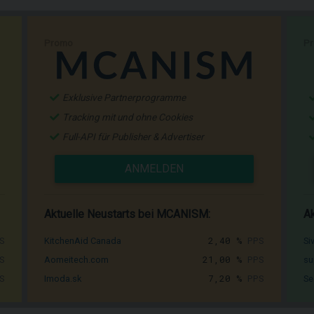
Promo
P
Exklusive Partnerprogramme
Tracking mit und ohne Cookies
Full-API für Publisher & Advertiser
ANMELDEN
Aktuelle Neustarts bei MCANISM:
Ak
S
2,40 %
PPS
KitchenAid Canada
Si
S
21,00 %
PPS
Aomeitech.com
su
S
7,20 %
PPS
Imoda.sk
Se