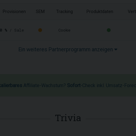
Provisionen
SEM
Tracking
Produktdaten
Vert
0 %
/ Sale
Cookie
Ein weiteres Partnerprogramm anzeigen
kalierbares
Affiliate-Wachstum?
Sofort
-Check inkl. Umsatz-Fore
Trivia