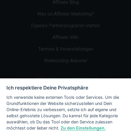
Affiliate-Blog
Was ist Affiliate-Marketing?
Eigenes Partnerprogramm starten
Affiliate-Wiki
Termine & Veranstaltungen
Webhosting-Anbieter
AFFILIATE-MARKETING.DE
Ich respektiere Deine Privatsphäre
Impressum
Ich verwende keine externen Tools oder Services. Um die
Grundfunktionen der Website sicherzustellen und Dein
Kontakt
Online-Erlebnis zu verbessern, setzte ich auf eigene und
selbst gehostete Lösungen. Du kannst für jede Kategorie
Datenschutz
auswählen, ob Du das Tool oder den Service zulassen
möchtest oder lieber nicht.
Zu den Einstellungen.