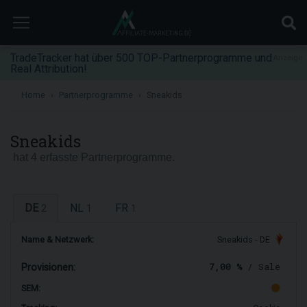
TradeTracker hat über 500 TOP-Partnerprogramme und
Anzeige
Real Attribution!
Home
Partnerprogramme
Sneakids
Sneakids
hat 4 erfasste Partnerprogramme.
DE
NL
FR
2
1
1
Name & Netzwerk:
Sneakids - DE
7,00 %
/ Sale
Provisionen:
SEM: