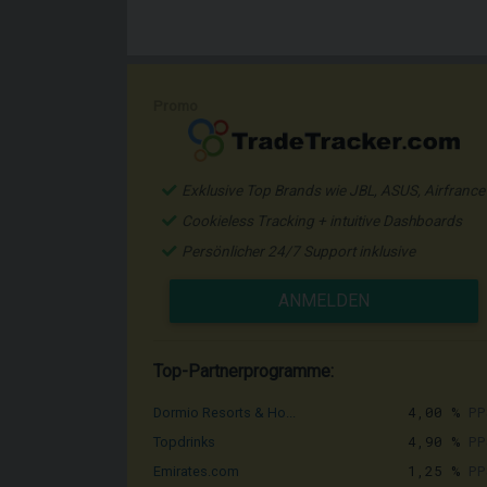
Promo
Exklusive Top Brands wie JBL, ASUS, Airfrance
Cookieless Tracking + intuitive Dashboards
Persönlicher 24/7 Support inklusive
ANMELDEN
Top-Partnerprogramme:
4,00 %
PP
Dormio Resorts & Ho...
4,90 %
PP
Topdrinks
1,25 %
PP
Emirates.com