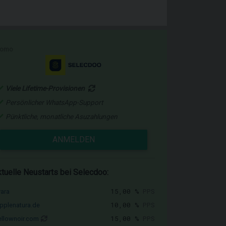
romo
Viele Lifetime-Provisionen
Persönlicher WhatsApp-Support
Pünktliche, monatliche Asuzahlungen
ANMELDEN
tuelle Neustarts bei Selecdoo:
15,00 %
PPS
vara
10,00 %
PPS
pplenatura.de
15,00 %
PPS
llownoir.com