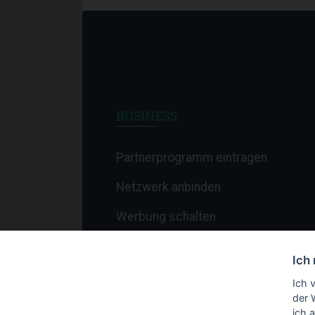
BUSINESS
Partnerprogramm eintragen
Netzwerk anbinden
Werbung schalten
Affiliate-Newsletter
Ich
Merchant-Newsletter
Ich 
der 
ich 