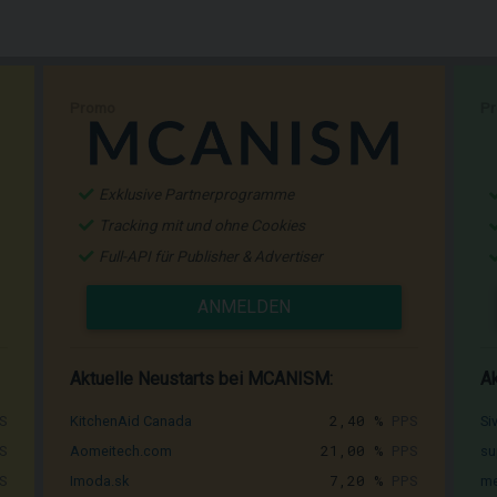
Promo
P
Exklusive Partnerprogramme
Tracking mit und ohne Cookies
Full-API für Publisher & Advertiser
ANMELDEN
Aktuelle Neustarts bei MCANISM:
Ak
S
2,40 %
PPS
KitchenAid Canada
Si
S
21,00 %
PPS
Aomeitech.com
su
S
7,20 %
PPS
Imoda.sk
me