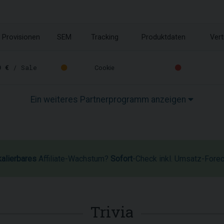
Provisionen
SEM
Tracking
Produktdaten
Vert
0 €
/ Sale
Cookie
Ein weiteres Partnerprogramm anzeigen
kalierbares
Affiliate-Wachstum?
Sofort
-Check inkl. Umsatz-Fore
Trivia