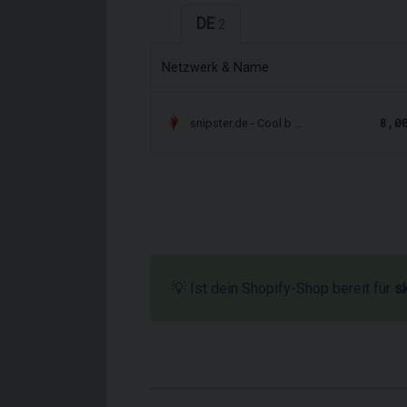
DE
2
Netzwerk & Name
8,0
snipster.de - Cool b …
💡 Ist dein Shopify-Shop bereit für
s