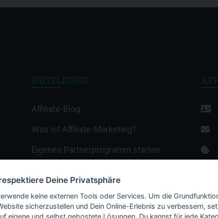
NÜTZLICHES
AFF
Affiliate-Blog
Was ist Affiliate-Marketing?
Eigenes Partnerprogramm starten
Affiliate-Wiki
 respektiere Deine Privatsphäre
Termine & Veranstaltungen
verwende keine externen Tools oder Services. Um die Grundfunktio
Website sicherzustellen und Dein Online-Erlebnis zu verbessern, set
Webhosting-Anbieter
auf eigene und selbst gehostete Lösungen. Du kannst für jede Kateg