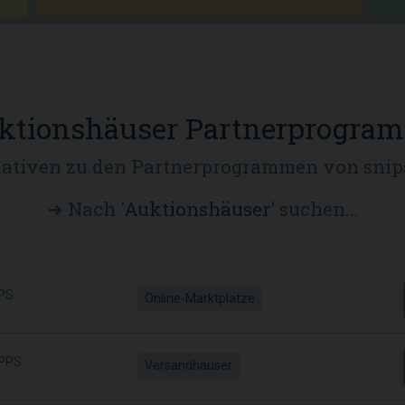
ktionshäuser Partnerprogra
nativen zu den Partnerprogrammen von snips
➜ Nach '
Auktionshäuser
' suchen...
PS
Online-Marktplätze
PPS
Versandhäuser