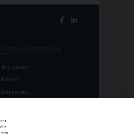
ILIATE-MARKETING.DE
Impressum
Kontakt
Datenschutz
nen
zte
orie